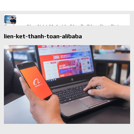
Freelancer Công Nghệ Muốn Lên Công Ty Riêng: Chọn Dịch
Vụ Thành Lập Trọn Gói Giá Rẻ Thế Nào?
lien-ket-thanh-toan-alibaba
Quà cá nhân hóa: vì sao món làm riêng luôn ghi điểm
AI trong doanh nghiệp: Phân biệt RPA, workflow và AI agent
Ứng dụng AI trong doanh nghiệp để cắt giảm chi phí vận hành
Ứng dụng AI cho chăm sóc khách hàng giúp web phản hồi
24/7
AI agent cho doanh nghiệp khác chatbot truyền thống ra sao