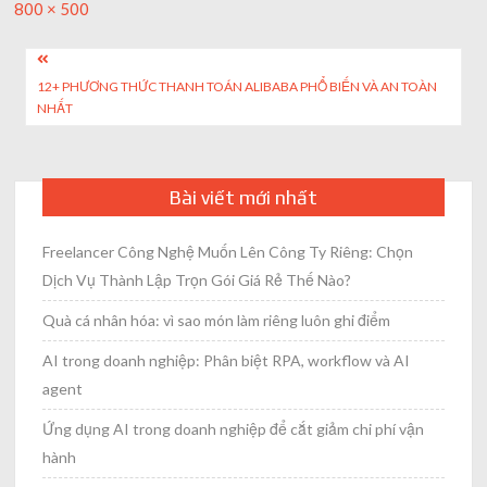
Full
800 × 500
size
Post
12+ PHƯƠNG THỨC THANH TOÁN ALIBABA PHỔ BIẾN VÀ AN TOÀN
navigation
NHẤT
Bài viết mới nhất
Freelancer Công Nghệ Muốn Lên Công Ty Riêng: Chọn
Dịch Vụ Thành Lập Trọn Gói Giá Rẻ Thế Nào?
Quà cá nhân hóa: vì sao món làm riêng luôn ghi điểm
AI trong doanh nghiệp: Phân biệt RPA, workflow và AI
agent
Ứng dụng AI trong doanh nghiệp để cắt giảm chi phí vận
hành