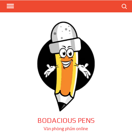
Skip
Search
to
content
BODACIOUS PENS
Văn phòng phẩm online