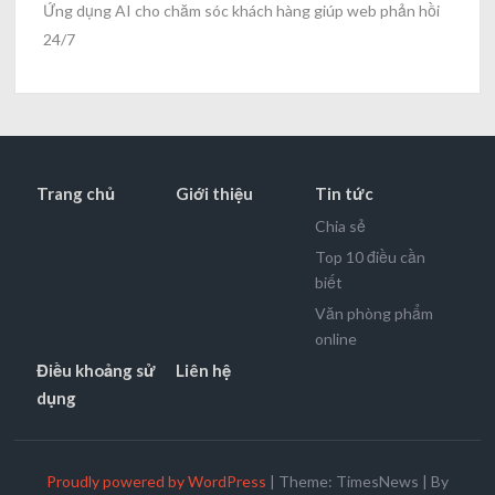
Ứng dụng AI cho chăm sóc khách hàng giúp web phản hồi
24/7
Trang chủ
Giới thiệu
Tin tức
Chia sẻ
Top 10 điều cần
biết
Văn phòng phẩm
online
Điều khoảng sử
Liên hệ
dụng
Proudly powered by WordPress
|
Theme: TimesNews
|
By