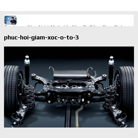
Freelancer Công Nghệ Muốn Lên Công Ty Riêng: Chọn Dịch
Vụ Thành Lập Trọn Gói Giá Rẻ Thế Nào?
phuc-hoi-giam-xoc-o-to-3
Quà cá nhân hóa: vì sao món làm riêng luôn ghi điểm
AI trong doanh nghiệp: Phân biệt RPA, workflow và AI agent
Ứng dụng AI trong doanh nghiệp để cắt giảm chi phí vận hành
Ứng dụng AI cho chăm sóc khách hàng giúp web phản hồi
24/7
AI agent cho doanh nghiệp khác chatbot truyền thống ra sao