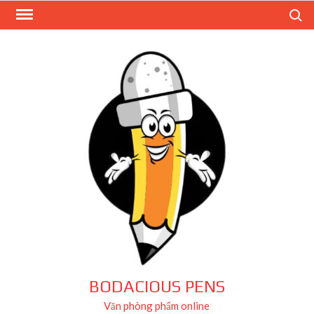
Skip
Search
to
content
BODACIOUS PENS
Văn phòng phẩm online