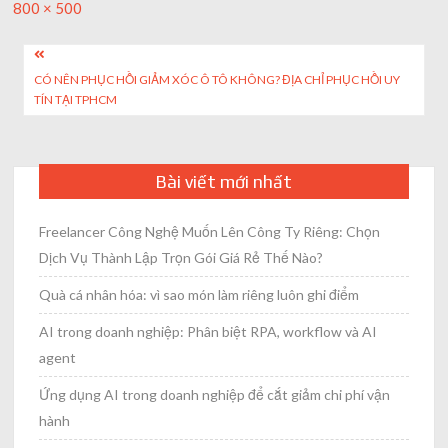
Full
800 × 500
size
Post
CÓ NÊN PHỤC HỒI GIẢM XÓC Ô TÔ KHÔNG? ĐỊA CHỈ PHỤC HỒI UY
navigation
TÍN TẠI TPHCM
Bài viết mới nhất
Freelancer Công Nghệ Muốn Lên Công Ty Riêng: Chọn
Dịch Vụ Thành Lập Trọn Gói Giá Rẻ Thế Nào?
Quà cá nhân hóa: vì sao món làm riêng luôn ghi điểm
AI trong doanh nghiệp: Phân biệt RPA, workflow và AI
agent
Ứng dụng AI trong doanh nghiệp để cắt giảm chi phí vận
hành