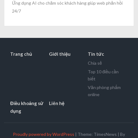
Ứng dụng AI cho chăm sóc khách hàng giúp web phản hồi
24/7
Trang chủ
Giới thiệu
Tin tức
Chia sẻ
Top 10 điều cần
biết
Văn phòng phẩm
online
Điều khoảng sử
Liên hệ
dụng
Proudly powered by WordPress
|
Theme: TimesNews
|
By