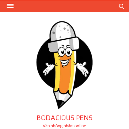
Skip
Search
to
content
BODACIOUS PENS
Văn phòng phẩm online