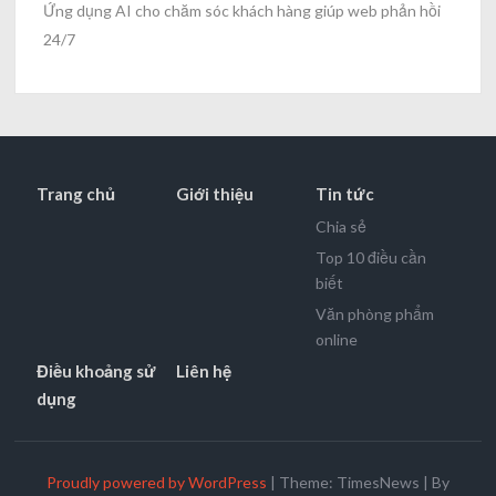
Ứng dụng AI cho chăm sóc khách hàng giúp web phản hồi
24/7
Trang chủ
Giới thiệu
Tin tức
Chia sẻ
Top 10 điều cần
biết
Văn phòng phẩm
online
Điều khoảng sử
Liên hệ
dụng
Proudly powered by WordPress
|
Theme: TimesNews
|
By