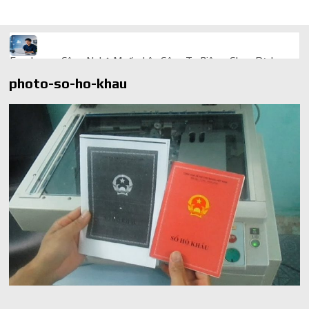
Freelancer Công Nghệ Muốn Lên Công Ty Riêng: Chọn Dịch
Vụ Thành Lập Trọn Gói Giá Rẻ Thế Nào?
photo-so-ho-khau
Quà cá nhân hóa: vì sao món làm riêng luôn ghi điểm
AI trong doanh nghiệp: Phân biệt RPA, workflow và AI agent
Ứng dụng AI trong doanh nghiệp để cắt giảm chi phí vận hành
Ứng dụng AI cho chăm sóc khách hàng giúp web phản hồi
24/7
AI agent cho doanh nghiệp khác chatbot truyền thống ra sao