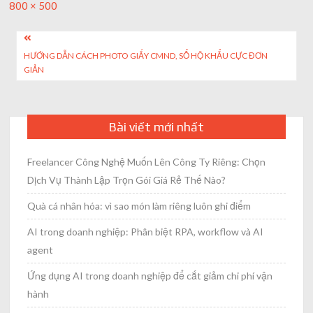
Full
800 × 500
size
Post
HƯỚNG DẪN CÁCH PHOTO GIẤY CMND, SỔ HỘ KHẨU CỰC ĐƠN
navigation
GIẢN
Bài viết mới nhất
Freelancer Công Nghệ Muốn Lên Công Ty Riêng: Chọn
Dịch Vụ Thành Lập Trọn Gói Giá Rẻ Thế Nào?
Quà cá nhân hóa: vì sao món làm riêng luôn ghi điểm
AI trong doanh nghiệp: Phân biệt RPA, workflow và AI
agent
Ứng dụng AI trong doanh nghiệp để cắt giảm chi phí vận
hành