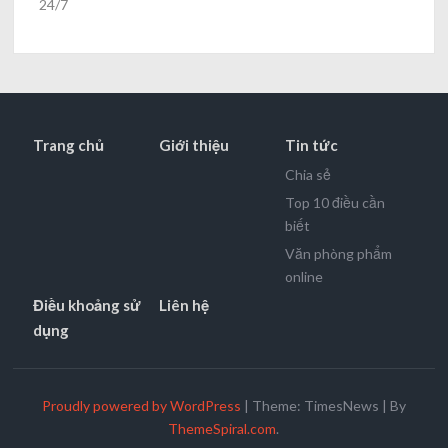
24/7
Trang chủ
Giới thiệu
Tin tức
Chia sẻ
Top 10 điều cần
biết
Văn phòng phẩm
online
Điều khoảng sử
Liên hệ
dụng
Proudly powered by WordPress
|
Theme: TimesNews
|
By
ThemeSpiral.com
.