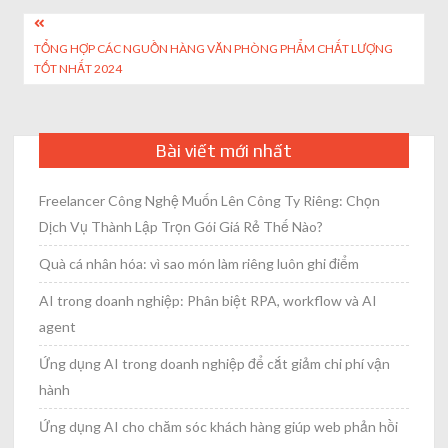
size
Post
TỔNG HỢP CÁC NGUỒN HÀNG VĂN PHÒNG PHẨM CHẤT LƯỢNG
navigation
TỐT NHẤT 2024
Bài viết mới nhất
Freelancer Công Nghệ Muốn Lên Công Ty Riêng: Chọn
Dịch Vụ Thành Lập Trọn Gói Giá Rẻ Thế Nào?
Quà cá nhân hóa: vì sao món làm riêng luôn ghi điểm
AI trong doanh nghiệp: Phân biệt RPA, workflow và AI
agent
Ứng dụng AI trong doanh nghiệp để cắt giảm chi phí vận
hành
Ứng dụng AI cho chăm sóc khách hàng giúp web phản hồi