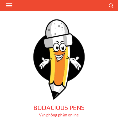
Skip
Search
to
content
BODACIOUS PENS
Văn phòng phẩm online