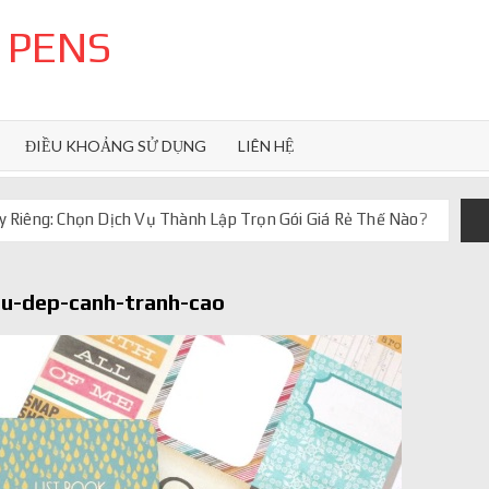
 PENS
ĐIỀU KHOẢNG SỬ DỤNG
LIÊN HỆ
 Riêng: Chọn Dịch Vụ Thành Lập Trọn Gói Giá Rẻ Thế Nào?
uôn ghi điểm
orkflow và AI agent
u-dep-canh-tranh-cao
iảm chi phí vận hành
iúp web phản hồi 24/7
 truyền thống ra sao