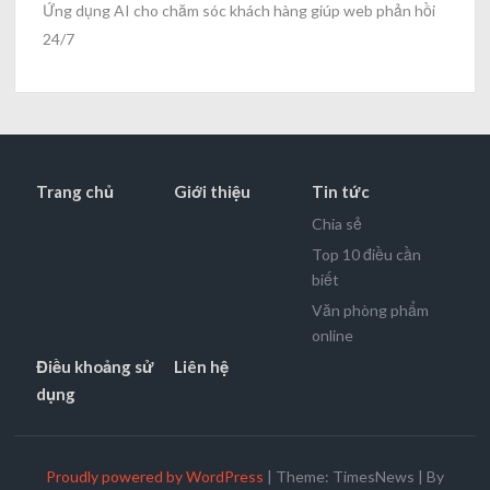
Ứng dụng AI cho chăm sóc khách hàng giúp web phản hồi
24/7
Trang chủ
Giới thiệu
Tin tức
Chia sẻ
Top 10 điều cần
biết
Văn phòng phẩm
online
Điều khoảng sử
Liên hệ
dụng
Proudly powered by WordPress
|
Theme: TimesNews
|
By