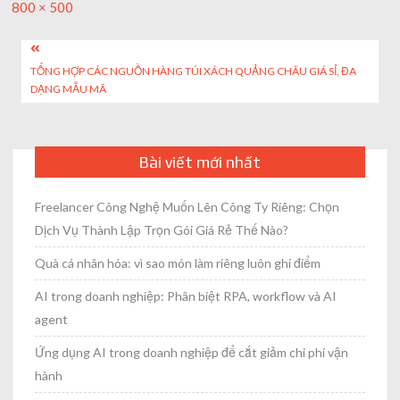
Full
800 × 500
size
Post
TỔNG HỢP CÁC NGUỒN HÀNG TÚI XÁCH QUẢNG CHÂU GIÁ SỈ, ĐA
navigation
DẠNG MẪU MÃ
Bài viết mới nhất
Freelancer Công Nghệ Muốn Lên Công Ty Riêng: Chọn
Dịch Vụ Thành Lập Trọn Gói Giá Rẻ Thế Nào?
Quà cá nhân hóa: vì sao món làm riêng luôn ghi điểm
AI trong doanh nghiệp: Phân biệt RPA, workflow và AI
agent
Ứng dụng AI trong doanh nghiệp để cắt giảm chi phí vận
hành