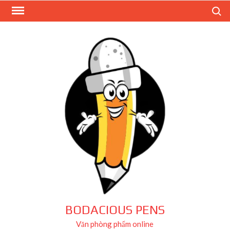
Skip
Search
to
content
BODACIOUS PENS
Văn phòng phẩm online