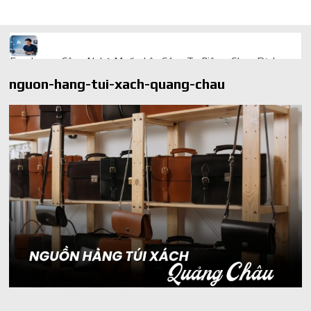
Freelancer Công Nghệ Muốn Lên Công Ty Riêng: Chọn Dịch
Vụ Thành Lập Trọn Gói Giá Rẻ Thế Nào?
nguon-hang-tui-xach-quang-chau
Quà cá nhân hóa: vì sao món làm riêng luôn ghi điểm
AI trong doanh nghiệp: Phân biệt RPA, workflow và AI agent
Ứng dụng AI trong doanh nghiệp để cắt giảm chi phí vận hành
Ứng dụng AI cho chăm sóc khách hàng giúp web phản hồi
24/7
AI agent cho doanh nghiệp khác chatbot truyền thống ra sao