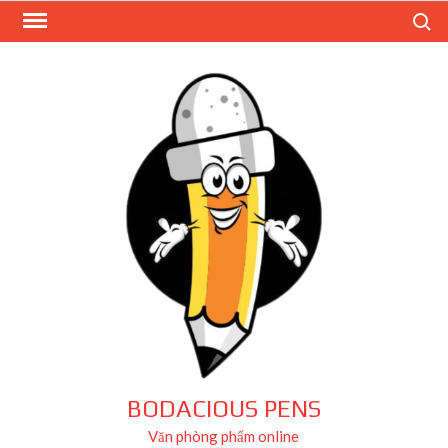
Skip
Search
to
content
BODACIOUS PENS
Văn phòng phẩm online