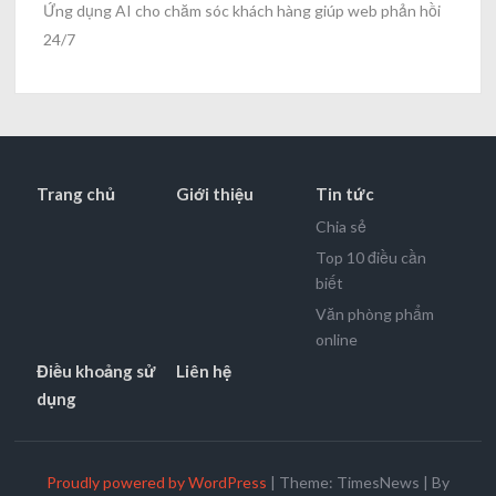
Ứng dụng AI cho chăm sóc khách hàng giúp web phản hồi
24/7
Trang chủ
Giới thiệu
Tin tức
Chia sẻ
Top 10 điều cần
biết
Văn phòng phẩm
online
Điều khoảng sử
Liên hệ
dụng
Proudly powered by WordPress
|
Theme: TimesNews
|
By