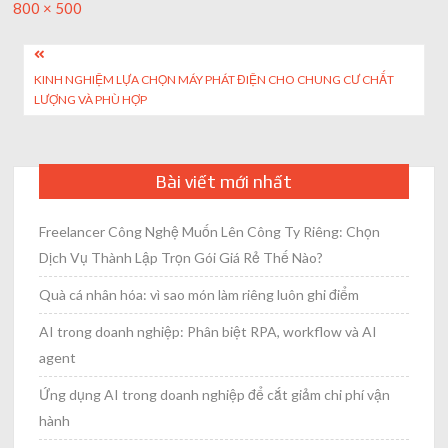
Full
800 × 500
size
Post
KINH NGHIỆM LỰA CHỌN MÁY PHÁT ĐIỆN CHO CHUNG CƯ CHẤT
navigation
LƯỢNG VÀ PHÙ HỢP
Bài viết mới nhất
Freelancer Công Nghệ Muốn Lên Công Ty Riêng: Chọn
Dịch Vụ Thành Lập Trọn Gói Giá Rẻ Thế Nào?
Quà cá nhân hóa: vì sao món làm riêng luôn ghi điểm
AI trong doanh nghiệp: Phân biệt RPA, workflow và AI
agent
Ứng dụng AI trong doanh nghiệp để cắt giảm chi phí vận
hành