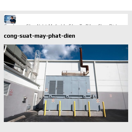
Freelancer Công Nghệ Muốn Lên Công Ty Riêng: Chọn Dịch
Vụ Thành Lập Trọn Gói Giá Rẻ Thế Nào?
cong-suat-may-phat-dien
Quà cá nhân hóa: vì sao món làm riêng luôn ghi điểm
AI trong doanh nghiệp: Phân biệt RPA, workflow và AI agent
Ứng dụng AI trong doanh nghiệp để cắt giảm chi phí vận hành
Ứng dụng AI cho chăm sóc khách hàng giúp web phản hồi
24/7
AI agent cho doanh nghiệp khác chatbot truyền thống ra sao