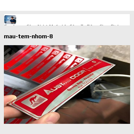
Freelancer Công Nghệ Muốn Lên Công Ty Riêng: Chọn Dịch
Vụ Thành Lập Trọn Gói Giá Rẻ Thế Nào?
mau-tem-nhom-8
Quà cá nhân hóa: vì sao món làm riêng luôn ghi điểm
AI trong doanh nghiệp: Phân biệt RPA, workflow và AI agent
Ứng dụng AI trong doanh nghiệp để cắt giảm chi phí vận hành
Ứng dụng AI cho chăm sóc khách hàng giúp web phản hồi
24/7
AI agent cho doanh nghiệp khác chatbot truyền thống ra sao