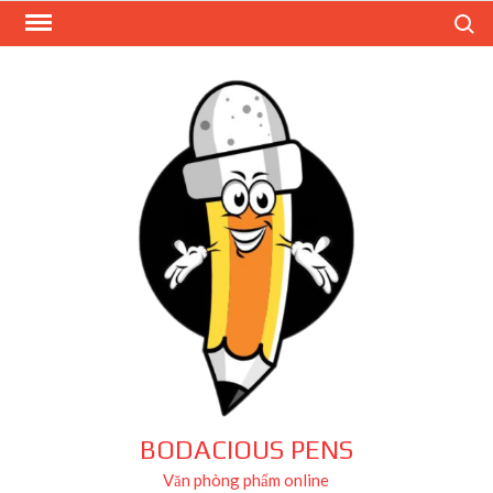
Skip
Search
to
content
BODACIOUS PENS
Văn phòng phẩm online