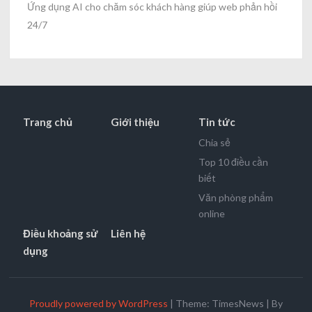
Ứng dụng AI cho chăm sóc khách hàng giúp web phản hồi
24/7
Trang chủ
Giới thiệu
Tin tức
Chia sẻ
Top 10 điều cần
biết
Văn phòng phẩm
online
Điều khoảng sử
Liên hệ
dụng
Proudly powered by WordPress
|
Theme: TimesNews
|
By