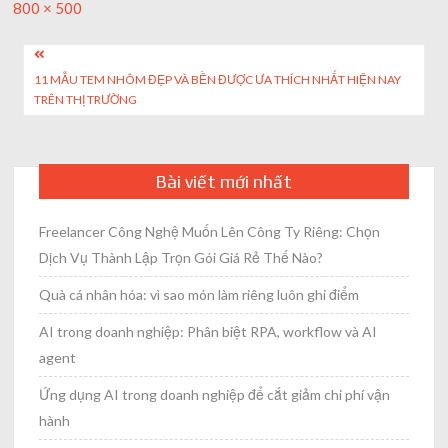
Full
800 × 500
size
Post
11 MẪU TEM NHÔM ĐẸP VÀ BỀN ĐƯỢC ƯA THÍCH NHẤT HIỆN NAY
navigation
TRÊN THỊ TRƯỜNG
Bài viết mới nhất
Freelancer Công Nghệ Muốn Lên Công Ty Riêng: Chọn
Dịch Vụ Thành Lập Trọn Gói Giá Rẻ Thế Nào?
Quà cá nhân hóa: vì sao món làm riêng luôn ghi điểm
AI trong doanh nghiệp: Phân biệt RPA, workflow và AI
agent
Ứng dụng AI trong doanh nghiệp để cắt giảm chi phí vận
hành