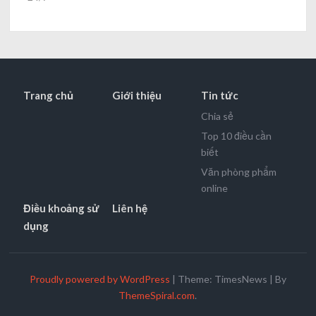
Trang chủ
Giới thiệu
Tin tức
Chia sẻ
Top 10 điều cần
biết
Văn phòng phẩm
online
Điều khoảng sử
Liên hệ
dụng
Proudly powered by WordPress
|
Theme: TimesNews
|
By
ThemeSpiral.com
.