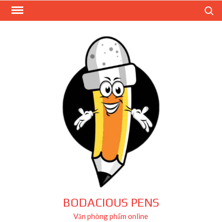
Skip
Search
to
content
BODACIOUS PENS
Văn phòng phẩm online