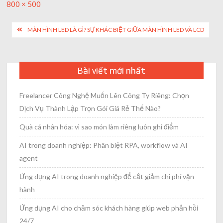
Full
800 × 500
size
Post
MÀN HÌNH LED LÀ GÌ? SỰ KHÁC BIỆT GIỮA MÀN HÌNH LED VÀ LCD
navigation
Bài viết mới nhất
Freelancer Công Nghệ Muốn Lên Công Ty Riêng: Chọn
Dịch Vụ Thành Lập Trọn Gói Giá Rẻ Thế Nào?
Quà cá nhân hóa: vì sao món làm riêng luôn ghi điểm
AI trong doanh nghiệp: Phân biệt RPA, workflow và AI
agent
Ứng dụng AI trong doanh nghiệp để cắt giảm chi phí vận
hành
Ứng dụng AI cho chăm sóc khách hàng giúp web phản hồi
24/7