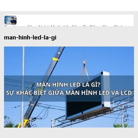
Freelancer Công Nghệ Muốn Lên Công Ty Riêng: Chọn Dịch
Vụ Thành Lập Trọn Gói Giá Rẻ Thế Nào?
man-hinh-led-la-gi
Quà cá nhân hóa: vì sao món làm riêng luôn ghi điểm
AI trong doanh nghiệp: Phân biệt RPA, workflow và AI agent
Ứng dụng AI trong doanh nghiệp để cắt giảm chi phí vận hành
Ứng dụng AI cho chăm sóc khách hàng giúp web phản hồi
24/7
AI agent cho doanh nghiệp khác chatbot truyền thống ra sao