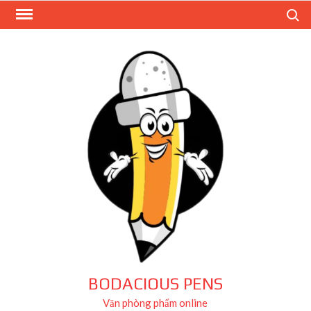
Skip
Search
to
content
BODACIOUS PENS
Văn phòng phẩm online