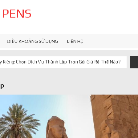
 PENS
ĐIỀU KHOẢNG SỬ DỤNG
LIÊN HỆ
 Riêng: Chọn Dịch Vụ Thành Lập Trọn Gói Giá Rẻ Thế Nào?
uôn ghi điểm
orkflow và AI agent
ap
iảm chi phí vận hành
iúp web phản hồi 24/7
 truyền thống ra sao