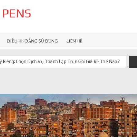
 PENS
ĐIỀU KHOẢNG SỬ DỤNG
LIÊN HỆ
 Riêng: Chọn Dịch Vụ Thành Lập Trọn Gói Giá Rẻ Thế Nào?
uôn ghi điểm
orkflow và AI agent
iảm chi phí vận hành
iúp web phản hồi 24/7
 truyền thống ra sao