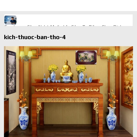
Freelancer Công Nghệ Muốn Lên Công Ty Riêng: Chọn Dịch
Vụ Thành Lập Trọn Gói Giá Rẻ Thế Nào?
kich-thuoc-ban-tho-4
Quà cá nhân hóa: vì sao món làm riêng luôn ghi điểm
AI trong doanh nghiệp: Phân biệt RPA, workflow và AI agent
Ứng dụng AI trong doanh nghiệp để cắt giảm chi phí vận hành
Ứng dụng AI cho chăm sóc khách hàng giúp web phản hồi
24/7
AI agent cho doanh nghiệp khác chatbot truyền thống ra sao