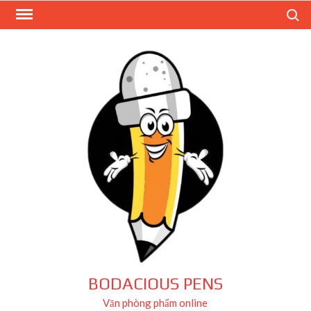
Skip
Search
to
content
BODACIOUS PENS
Văn phòng phẩm online