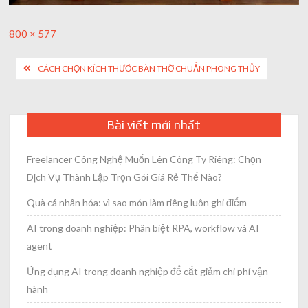
Full
800 × 577
size
Post
CÁCH CHỌN KÍCH THƯỚC BÀN THỜ CHUẨN PHONG THỦY
navigation
Bài viết mới nhất
Freelancer Công Nghệ Muốn Lên Công Ty Riêng: Chọn
Dịch Vụ Thành Lập Trọn Gói Giá Rẻ Thế Nào?
Quà cá nhân hóa: vì sao món làm riêng luôn ghi điểm
AI trong doanh nghiệp: Phân biệt RPA, workflow và AI
agent
Ứng dụng AI trong doanh nghiệp để cắt giảm chi phí vận
hành