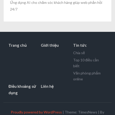
Ứng dụng AI cho chăm sóc khách hàng giúp web phản hồi
24/7
Trang chủ
Giới thiệu
Tin tức
Chia sẻ
Top 10 điều cần
biết
Văn phòng phẩm
online
Điều khoảng sử
Liên hệ
dụng
Proudly powered by WordPress
|
Theme: TimesNews
|
By