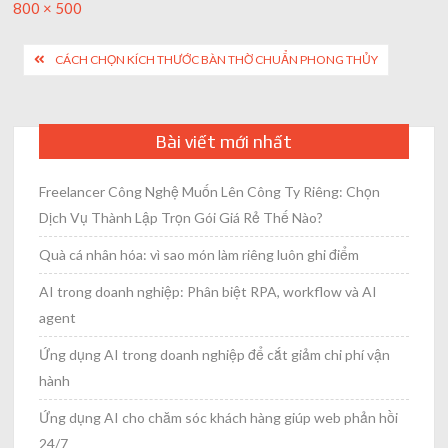
Full
800 × 500
size
Post
CÁCH CHỌN KÍCH THƯỚC BÀN THỜ CHUẨN PHONG THỦY
navigation
Bài viết mới nhất
Freelancer Công Nghệ Muốn Lên Công Ty Riêng: Chọn
Dịch Vụ Thành Lập Trọn Gói Giá Rẻ Thế Nào?
Quà cá nhân hóa: vì sao món làm riêng luôn ghi điểm
AI trong doanh nghiệp: Phân biệt RPA, workflow và AI
agent
Ứng dụng AI trong doanh nghiệp để cắt giảm chi phí vận
hành
Ứng dụng AI cho chăm sóc khách hàng giúp web phản hồi
24/7