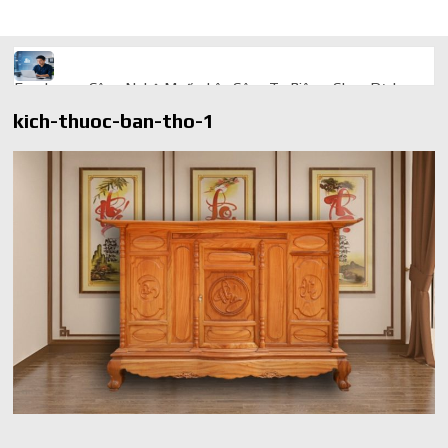
Freelancer Công Nghệ Muốn Lên Công Ty Riêng: Chọn Dịch
Vụ Thành Lập Trọn Gói Giá Rẻ Thế Nào?
kich-thuoc-ban-tho-1
Quà cá nhân hóa: vì sao món làm riêng luôn ghi điểm
AI trong doanh nghiệp: Phân biệt RPA, workflow và AI agent
Ứng dụng AI trong doanh nghiệp để cắt giảm chi phí vận hành
Ứng dụng AI cho chăm sóc khách hàng giúp web phản hồi
24/7
AI agent cho doanh nghiệp khác chatbot truyền thống ra sao