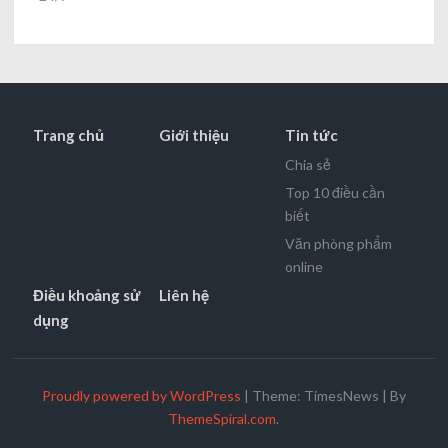
Trang chủ
Giới thiệu
Tin tức
Chia sẻ
Top 10 điều cần
biết
Văn phòng phẩm
online
Điều khoảng sử
Liên hệ
dụng
Proudly powered by WordPress
|
Theme: TimesNews
|
By
ThemeSpiral.com
.