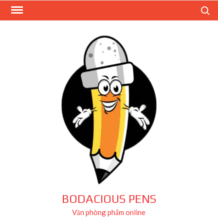
Skip
Search
to
content
BODACIOUS PENS
Văn phòng phẩm online