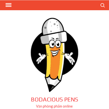
Skip
Search
to
content
BODACIOUS PENS
Văn phòng phẩm online