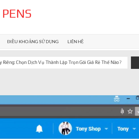
 PENS
ĐIỀU KHOẢNG SỬ DỤNG
LIÊN HỆ
 Riêng: Chọn Dịch Vụ Thành Lập Trọn Gói Giá Rẻ Thế Nào?
uôn ghi điểm
orkflow và AI agent
iảm chi phí vận hành
iúp web phản hồi 24/7
 truyền thống ra sao