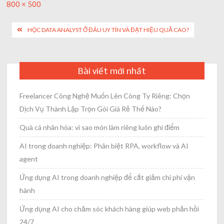
Full
800 × 500
size
Post
HỌC DATA ANALYST Ở ĐÂU UY TÍN VÀ ĐẠT HIỆU QUẢ CAO?
navigation
Bài viết mới nhất
Freelancer Công Nghệ Muốn Lên Công Ty Riêng: Chọn
Dịch Vụ Thành Lập Trọn Gói Giá Rẻ Thế Nào?
Quà cá nhân hóa: vì sao món làm riêng luôn ghi điểm
AI trong doanh nghiệp: Phân biệt RPA, workflow và AI
agent
Ứng dụng AI trong doanh nghiệp để cắt giảm chi phí vận
hành
Ứng dụng AI cho chăm sóc khách hàng giúp web phản hồi
24/7