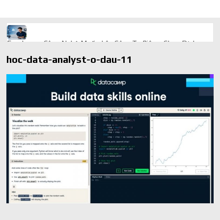
Freelancer Công Nghệ Muốn Lên Công Ty Riêng: Chọn Dịch
Vụ Thành Lập Trọn Gói Giá Rẻ Thế Nào?
hoc-data-analyst-o-dau-11
Quà cá nhân hóa: vì sao món làm riêng luôn ghi điểm
AI trong doanh nghiệp: Phân biệt RPA, workflow và AI agent
Ứng dụng AI trong doanh nghiệp để cắt giảm chi phí vận hành
Ứng dụng AI cho chăm sóc khách hàng giúp web phản hồi
24/7
AI agent cho doanh nghiệp khác chatbot truyền thống ra sao