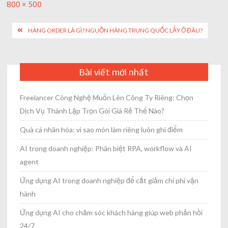
Full
800 × 500
size
Post
HÀNG ORDER LÀ GÌ? NGUỒN HÀNG TRUNG QUỐC LẤY Ở ĐÂU?
navigation
Bài viết mới nhất
Freelancer Công Nghệ Muốn Lên Công Ty Riêng: Chọn
Dịch Vụ Thành Lập Trọn Gói Giá Rẻ Thế Nào?
Quà cá nhân hóa: vì sao món làm riêng luôn ghi điểm
AI trong doanh nghiệp: Phân biệt RPA, workflow và AI
agent
Ứng dụng AI trong doanh nghiệp để cắt giảm chi phí vận
hành
Ứng dụng AI cho chăm sóc khách hàng giúp web phản hồi
24/7