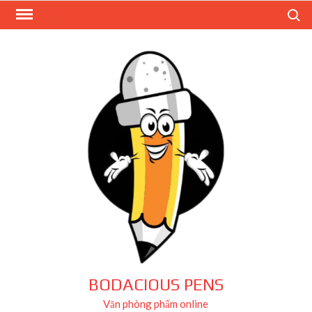
Skip
Search
to
content
BODACIOUS PENS
Văn phòng phẩm online