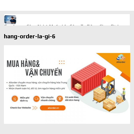
Freelancer Công Nghệ Muốn Lên Công Ty Riêng: Chọn Dịch
Vụ Thành Lập Trọn Gói Giá Rẻ Thế Nào?
hang-order-la-gi-6
Quà cá nhân hóa: vì sao món làm riêng luôn ghi điểm
AI trong doanh nghiệp: Phân biệt RPA, workflow và AI agent
Ứng dụng AI trong doanh nghiệp để cắt giảm chi phí vận hành
Ứng dụng AI cho chăm sóc khách hàng giúp web phản hồi
24/7
AI agent cho doanh nghiệp khác chatbot truyền thống ra sao