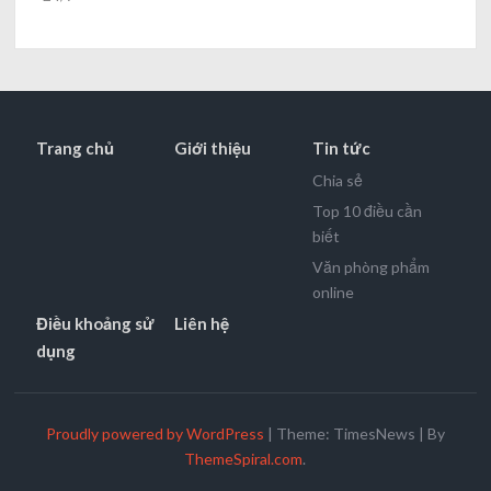
Trang chủ
Giới thiệu
Tin tức
Chia sẻ
Top 10 điều cần
biết
Văn phòng phẩm
online
Điều khoảng sử
Liên hệ
dụng
Proudly powered by WordPress
|
Theme: TimesNews
|
By
ThemeSpiral.com
.