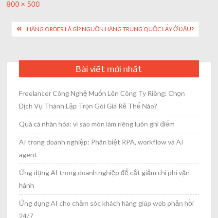
Full
800 × 500
size
Post
HÀNG ORDER LÀ GÌ? NGUỒN HÀNG TRUNG QUỐC LẤY Ở ĐÂU?
navigation
Bài viết mới nhất
Freelancer Công Nghệ Muốn Lên Công Ty Riêng: Chọn
Dịch Vụ Thành Lập Trọn Gói Giá Rẻ Thế Nào?
Quà cá nhân hóa: vì sao món làm riêng luôn ghi điểm
AI trong doanh nghiệp: Phân biệt RPA, workflow và AI
agent
Ứng dụng AI trong doanh nghiệp để cắt giảm chi phí vận
hành
Ứng dụng AI cho chăm sóc khách hàng giúp web phản hồi
24/7