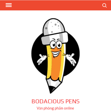
Skip
Search
to
content
BODACIOUS PENS
Văn phòng phẩm online