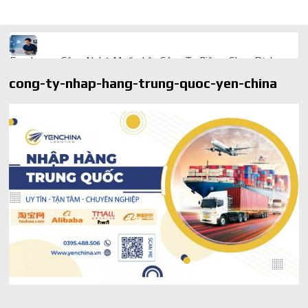
Freelancer Công Nghệ Muốn Lên Công Ty Riêng: Chọn Dịch
Vụ Thành Lập Trọn Gói Giá Rẻ Thế Nào?
cong-ty-nhap-hang-trung-quoc-yen-china
Quà cá nhân hóa: vì sao món làm riêng luôn ghi điểm
AI trong doanh nghiệp: Phân biệt RPA, workflow và AI agent
Ứng dụng AI trong doanh nghiệp để cắt giảm chi phí vận hành
Ứng dụng AI cho chăm sóc khách hàng giúp web phản hồi
24/7
AI agent cho doanh nghiệp khác chatbot truyền thống ra sao