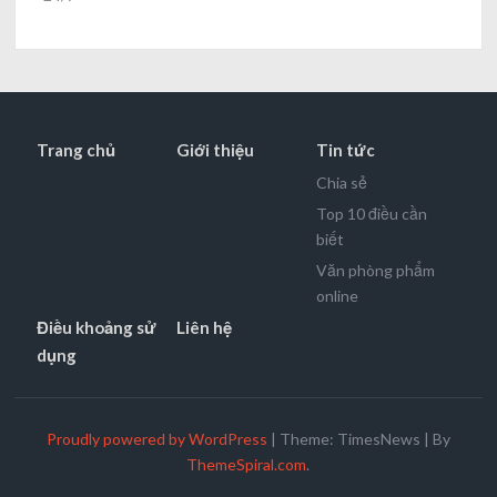
Trang chủ
Giới thiệu
Tin tức
Chia sẻ
Top 10 điều cần
biết
Văn phòng phẩm
online
Điều khoảng sử
Liên hệ
dụng
Proudly powered by WordPress
|
Theme: TimesNews
|
By
ThemeSpiral.com
.