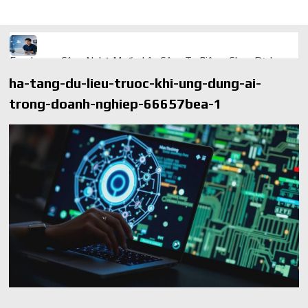
Freelancer Công Nghệ Muốn Lên Công Ty Riêng: Chọn Dịch
Vụ Thành Lập Trọn Gói Giá Rẻ Thế Nào?
ha-tang-du-lieu-truoc-khi-ung-dung-ai-
Quà cá nhân hóa: vì sao món làm riêng luôn ghi điểm
trong-doanh-nghiep-66657bea-1
AI trong doanh nghiệp: Phân biệt RPA, workflow và AI agent
Ứng dụng AI trong doanh nghiệp để cắt giảm chi phí vận hành
Ứng dụng AI cho chăm sóc khách hàng giúp web phản hồi
24/7
AI agent cho doanh nghiệp khác chatbot truyền thống ra sao