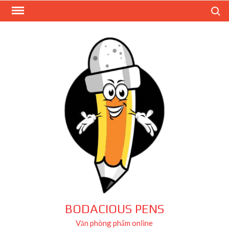
Skip
Search
to
content
BODACIOUS PENS
Văn phòng phẩm online