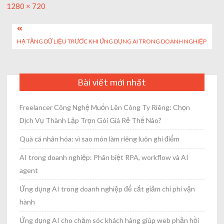
Full
1280 × 720
size
Post
HẠ TẦNG DỮ LIỆU TRƯỚC KHI ỨNG DỤNG AI TRONG DOANH NGHIỆP
navigation
Bài viết mới nhất
Freelancer Công Nghệ Muốn Lên Công Ty Riêng: Chọn
Dịch Vụ Thành Lập Trọn Gói Giá Rẻ Thế Nào?
Quà cá nhân hóa: vì sao món làm riêng luôn ghi điểm
AI trong doanh nghiệp: Phân biệt RPA, workflow và AI
agent
Ứng dụng AI trong doanh nghiệp để cắt giảm chi phí vận
hành
Ứng dụng AI cho chăm sóc khách hàng giúp web phản hồi