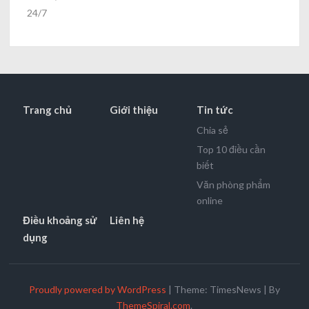
24/7
Trang chủ
Giới thiệu
Tin tức
Chia sẻ
Top 10 điều cần
biết
Văn phòng phẩm
online
Điều khoảng sử
Liên hệ
dụng
Proudly powered by WordPress
|
Theme: TimesNews
|
By
ThemeSpiral.com
.