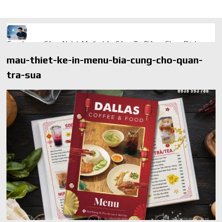
Freelancer Công Nghệ Muốn Lên Công Ty Riêng: Chọn Dịch
Vụ Thành Lập Trọn Gói Giá Rẻ Thế Nào?
mau-thiet-ke-in-menu-bia-cung-cho-quan-
Quà cá nhân hóa: vì sao món làm riêng luôn ghi điểm
tra-sua
AI trong doanh nghiệp: Phân biệt RPA, workflow và AI agent
Ứng dụng AI trong doanh nghiệp để cắt giảm chi phí vận hành
Ứng dụng AI cho chăm sóc khách hàng giúp web phản hồi
24/7
AI agent cho doanh nghiệp khác chatbot truyền thống ra sao