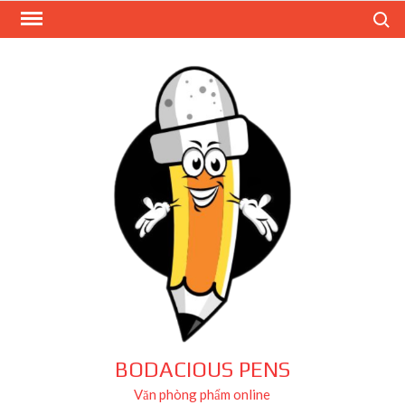
Skip
Search
to
content
BODACIOUS PENS
Văn phòng phẩm online