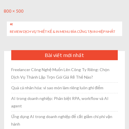
Full
800 × 500
size
Post
REVIEW DỊCH VỤ THIẾT KẾ & IN MENU BÌA CỨNG TẠI IN HIỆP NHẤT
navigation
Bài viết mới nhất
Freelancer Công Nghệ Muốn Lên Công Ty Riêng: Chọn
Dịch Vụ Thành Lập Trọn Gói Giá Rẻ Thế Nào?
Quà cá nhân hóa: vì sao món làm riêng luôn ghi điểm
AI trong doanh nghiệp: Phân biệt RPA, workflow và AI
agent
Ứng dụng AI trong doanh nghiệp để cắt giảm chi phí vận
hành