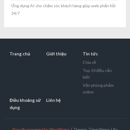
Ứng dụng AI cho chăm sóc khách hàng giúp web phản hồi
24/7
Trang chủ
Giới thiệu
Tin tức
Chia sẻ
Top 10 điều cần
biết
Văn phòng phẩm
online
Điều khoảng sử
Liên hệ
dụng
Proudly powered by WordPress
|
Theme: TimesNews
|
By