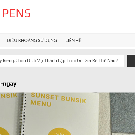
 PENS
ĐIỀU KHOẢNG SỬ DỤNG
LIÊN HỆ
 Riêng: Chọn Dịch Vụ Thành Lập Trọn Gói Giá Rẻ Thế Nào?
uôn ghi điểm
orkflow và AI agent
g-ngay
iảm chi phí vận hành
iúp web phản hồi 24/7
 truyền thống ra sao