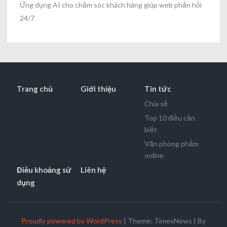
Ứng dụng AI cho chăm sóc khách hàng giúp web phản hồi
24/7
Trang chủ
Giới thiệu
Tin tức
Chia sẻ
Top 10 điều cần
biết
Văn phòng phẩm
online
Điều khoảng sử
Liên hệ
dụng
Proudly powered by WordPress
|
Theme: TimesNews
|
By