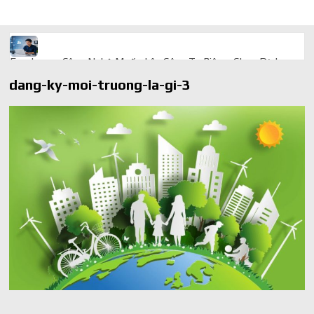
Freelancer Công Nghệ Muốn Lên Công Ty Riêng: Chọn Dịch
Vụ Thành Lập Trọn Gói Giá Rẻ Thế Nào?
dang-ky-moi-truong-la-gi-3
Quà cá nhân hóa: vì sao món làm riêng luôn ghi điểm
AI trong doanh nghiệp: Phân biệt RPA, workflow và AI agent
Ứng dụng AI trong doanh nghiệp để cắt giảm chi phí vận hành
Ứng dụng AI cho chăm sóc khách hàng giúp web phản hồi
24/7
AI agent cho doanh nghiệp khác chatbot truyền thống ra sao