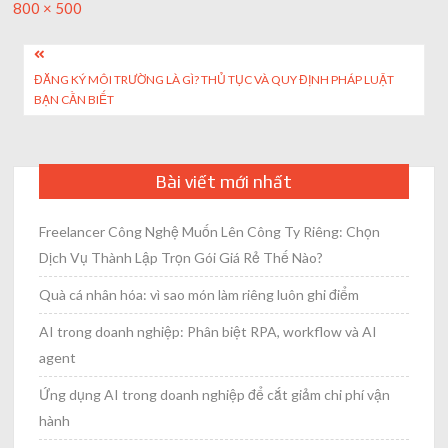
Full
800 × 500
size
Post
ĐĂNG KÝ MÔI TRƯỜNG LÀ GÌ? THỦ TỤC VÀ QUY ĐỊNH PHÁP LUẬT
navigation
BẠN CẦN BIẾT
Bài viết mới nhất
Freelancer Công Nghệ Muốn Lên Công Ty Riêng: Chọn
Dịch Vụ Thành Lập Trọn Gói Giá Rẻ Thế Nào?
Quà cá nhân hóa: vì sao món làm riêng luôn ghi điểm
AI trong doanh nghiệp: Phân biệt RPA, workflow và AI
agent
Ứng dụng AI trong doanh nghiệp để cắt giảm chi phí vận
hành