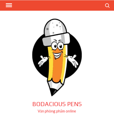
Skip
Search
to
content
BODACIOUS PENS
Văn phòng phẩm online