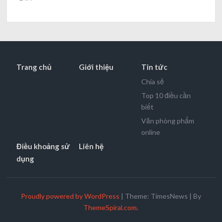
Trang chủ
Giới thiệu
Tin tức
Chia sẻ
Top 10 điều cần
biết
Văn phòng phẩm
online
Điều khoảng sử
Liên hệ
dụng
Proudly powered by WordPress
|
Theme: TimesNews
|
By
ThemeSpiral.com
.