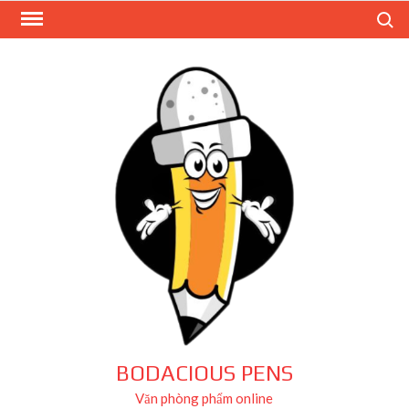
Skip
Search
to
content
BODACIOUS PENS
Văn phòng phẩm online