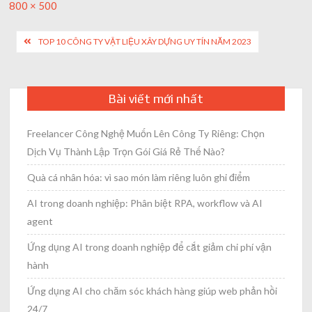
Full
800 × 500
size
Post
TOP 10 CÔNG TY VẬT LIỆU XÂY DỰNG UY TÍN NĂM 2023
navigation
Bài viết mới nhất
Freelancer Công Nghệ Muốn Lên Công Ty Riêng: Chọn
Dịch Vụ Thành Lập Trọn Gói Giá Rẻ Thế Nào?
Quà cá nhân hóa: vì sao món làm riêng luôn ghi điểm
AI trong doanh nghiệp: Phân biệt RPA, workflow và AI
agent
Ứng dụng AI trong doanh nghiệp để cắt giảm chi phí vận
hành
Ứng dụng AI cho chăm sóc khách hàng giúp web phản hồi
24/7