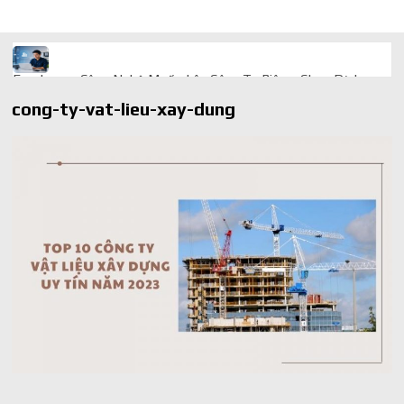
Freelancer Công Nghệ Muốn Lên Công Ty Riêng: Chọn Dịch
Vụ Thành Lập Trọn Gói Giá Rẻ Thế Nào?
cong-ty-vat-lieu-xay-dung
Quà cá nhân hóa: vì sao món làm riêng luôn ghi điểm
AI trong doanh nghiệp: Phân biệt RPA, workflow và AI agent
Ứng dụng AI trong doanh nghiệp để cắt giảm chi phí vận hành
Ứng dụng AI cho chăm sóc khách hàng giúp web phản hồi
24/7
AI agent cho doanh nghiệp khác chatbot truyền thống ra sao