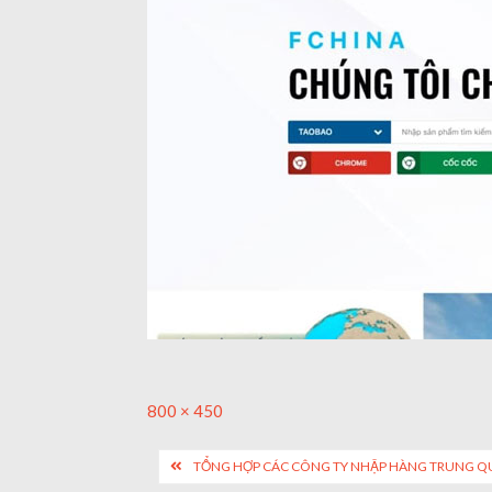
Full
800 × 450
size
Post
TỔNG HỢP CÁC CÔNG TY NHẬP HÀNG TRUNG QU