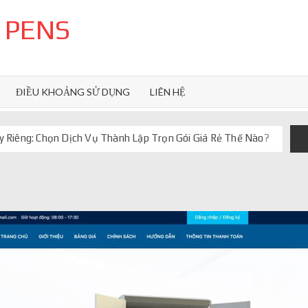
 PENS
ĐIỀU KHOẢNG SỬ DỤNG
LIÊN HỆ
 Riêng: Chọn Dịch Vụ Thành Lập Trọn Gói Giá Rẻ Thế Nào?
uôn ghi điểm
orkflow và AI agent
iảm chi phí vận hành
iúp web phản hồi 24/7
 truyền thống ra sao