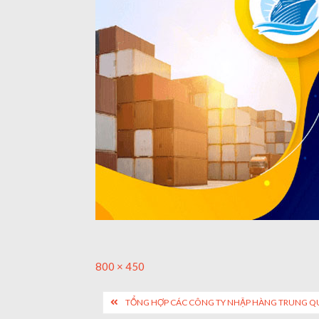
Full
800 × 450
size
Post
TỔNG HỢP CÁC CÔNG TY NHẬP HÀNG TRUNG QU