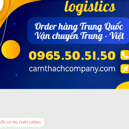
ỐC UY TÍN, CHẤT LƯỢNG