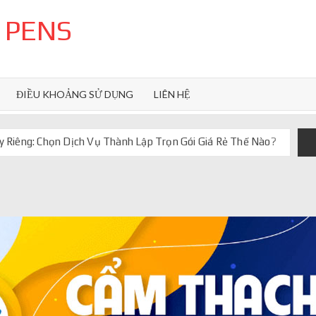
 PENS
ĐIỀU KHOẢNG SỬ DỤNG
LIÊN HỆ
 Riêng: Chọn Dịch Vụ Thành Lập Trọn Gói Giá Rẻ Thế Nào?
uôn ghi điểm
orkflow và AI agent
iảm chi phí vận hành
iúp web phản hồi 24/7
 truyền thống ra sao