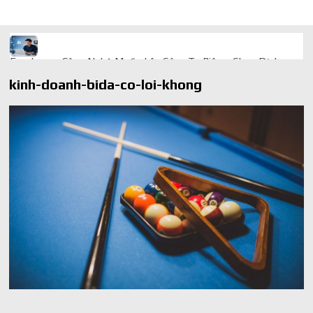
Freelancer Công Nghệ Muốn Lên Công Ty Riêng: Chọn Dịch
Vụ Thành Lập Trọn Gói Giá Rẻ Thế Nào?
kinh-doanh-bida-co-loi-khong
Quà cá nhân hóa: vì sao món làm riêng luôn ghi điểm
AI trong doanh nghiệp: Phân biệt RPA, workflow và AI agent
Ứng dụng AI trong doanh nghiệp để cắt giảm chi phí vận hành
Ứng dụng AI cho chăm sóc khách hàng giúp web phản hồi
24/7
AI agent cho doanh nghiệp khác chatbot truyền thống ra sao