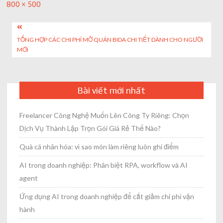
Full
800 × 500
size
Post
TỔNG HỢP CÁC CHI PHÍ MỞ QUÁN BIDA CHI TIẾT DÀNH CHO NGƯỜI
navigation
MỚI
Bài viết mới nhất
Freelancer Công Nghệ Muốn Lên Công Ty Riêng: Chọn
Dịch Vụ Thành Lập Trọn Gói Giá Rẻ Thế Nào?
Quà cá nhân hóa: vì sao món làm riêng luôn ghi điểm
AI trong doanh nghiệp: Phân biệt RPA, workflow và AI
agent
Ứng dụng AI trong doanh nghiệp để cắt giảm chi phí vận
hành