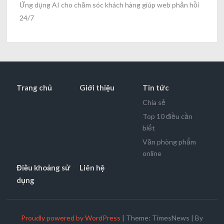
Ứng dụng AI cho chăm sóc khách hàng giúp web phản hồi
24/7
Trang chủ
Giới thiệu
Tin tức
Chia sẻ
Top 10 điều cần
biết
Văn phòng phẩm
online
Điều khoảng sử
Liên hệ
dụng
Proudly powered by WordPress
|
Theme: TimesNews
|
By