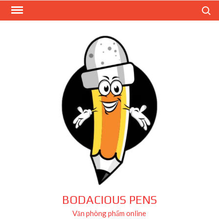
Skip
Search
to
content
BODACIOUS PENS
Văn phòng phẩm online