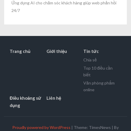
Ứng dụng AI cho chăm sóc khách hàng giúp web phản hồi
24/7
Trang chủ
Giới thiệu
Tin tức
Chia sẻ
Top 10 điều cần
biết
Văn phòng phẩm
online
Điều khoảng sử
Liên hệ
dụng
Proudly powered by WordPress
|
Theme: TimesNews
|
By