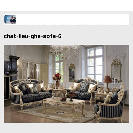
Freelancer Công Nghệ Muốn Lên Công Ty Riêng: Chọn Dịch
Vụ Thành Lập Trọn Gói Giá Rẻ Thế Nào?
chat-lieu-ghe-sofa-6
Quà cá nhân hóa: vì sao món làm riêng luôn ghi điểm
AI trong doanh nghiệp: Phân biệt RPA, workflow và AI agent
Ứng dụng AI trong doanh nghiệp để cắt giảm chi phí vận hành
Ứng dụng AI cho chăm sóc khách hàng giúp web phản hồi
24/7
AI agent cho doanh nghiệp khác chatbot truyền thống ra sao