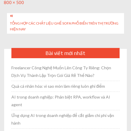
Full
800 × 500
size
Post
TỔNG HỢP CÁC CHẤT LIỆU GHẾ SOFA PHỔ BIẾN TRÊN THỊ TRƯỜNG
navigation
HIỆN NAY
Bài viết mới nhất
Freelancer Công Nghệ Muốn Lên Công Ty Riêng: Chọn
Dịch Vụ Thành Lập Trọn Gói Giá Rẻ Thế Nào?
Quà cá nhân hóa: vì sao món làm riêng luôn ghi điểm
AI trong doanh nghiệp: Phân biệt RPA, workflow và AI
agent
Ứng dụng AI trong doanh nghiệp để cắt giảm chi phí vận
hành