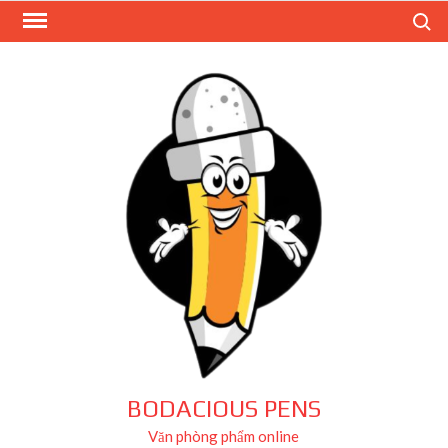
Skip
Search
to
content
BODACIOUS PENS
Văn phòng phẩm online