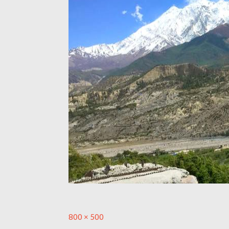
Full
800 × 500
size