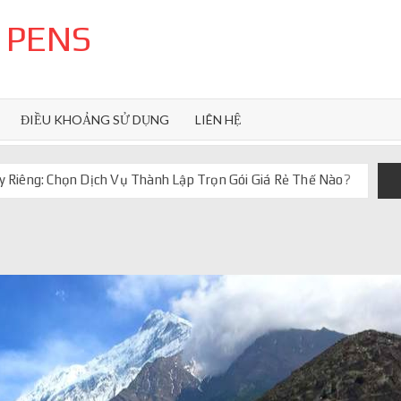
 PENS
ĐIỀU KHOẢNG SỬ DỤNG
LIÊN HỆ
 Riêng: Chọn Dịch Vụ Thành Lập Trọn Gói Giá Rẻ Thế Nào?
uôn ghi điểm
orkflow và AI agent
iảm chi phí vận hành
iúp web phản hồi 24/7
 truyền thống ra sao