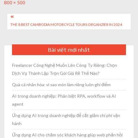
Full
800 × 500
size
Post
THE 8 BEST CAMBODIA MOTORCYCLE TOURS ORGANZIER IN 2024
navigation
Bài viết mới nhất
Freelancer Công Nghệ Muốn Lên Công Ty Riêng: Chọn
Dịch Vụ Thành Lập Trọn Gói Giá Rẻ Thế Nào?
Quà cá nhân hóa: vì sao món làm riêng luôn ghi điểm
AI trong doanh nghiệp: Phân biệt RPA, workflow và AI
agent
Ứng dụng AI trong doanh nghiệp để cắt giảm chi phí vận
hành
Ứng dụng AI cho chăm sóc khách hàng giúp web phản hồi