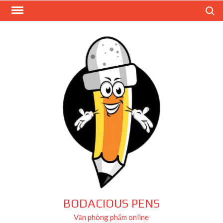
Skip
Search
to
content
BODACIOUS PENS
Văn phòng phẩm online