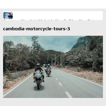
Freelancer Công Nghệ Muốn Lên Công Ty Riêng: Chọn Dịch
Vụ Thành Lập Trọn Gói Giá Rẻ Thế Nào?
cambodia-motorcycle-tours-3
Quà cá nhân hóa: vì sao món làm riêng luôn ghi điểm
AI trong doanh nghiệp: Phân biệt RPA, workflow và AI agent
Ứng dụng AI trong doanh nghiệp để cắt giảm chi phí vận hành
Ứng dụng AI cho chăm sóc khách hàng giúp web phản hồi
24/7
AI agent cho doanh nghiệp khác chatbot truyền thống ra sao