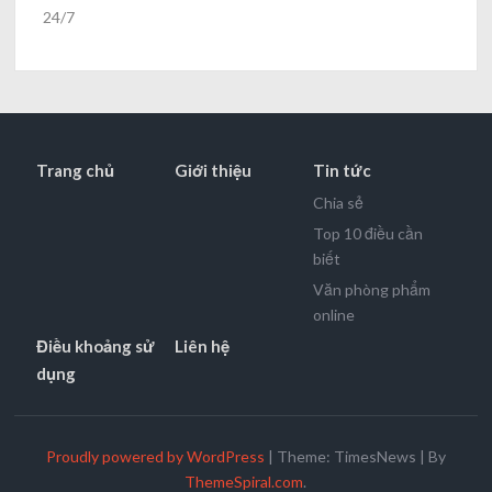
24/7
Trang chủ
Giới thiệu
Tin tức
Chia sẻ
Top 10 điều cần
biết
Văn phòng phẩm
online
Điều khoảng sử
Liên hệ
dụng
Proudly powered by WordPress
|
Theme: TimesNews
|
By
ThemeSpiral.com
.