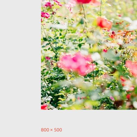
Full
800 × 500
size