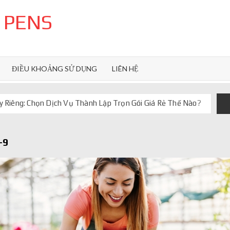
 PENS
ĐIỀU KHOẢNG SỬ DỤNG
LIÊN HỆ
 Riêng: Chọn Dịch Vụ Thành Lập Trọn Gói Giá Rẻ Thế Nào?
uôn ghi điểm
orkflow và AI agent
-9
iảm chi phí vận hành
iúp web phản hồi 24/7
 truyền thống ra sao