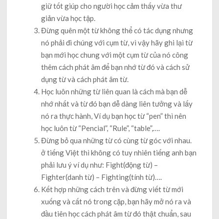
giữ tốt giúp cho người học cảm thấy vừa thư
giản vừa học tập.
Đừng quên một từ không thể có tác dụng nhưng
nó phải đi chúng với cụm từ, vì vậy hãy ghi lại từ
bạn mới học chung với một cụm từ của nó công
thêm cách phát âm để bạn nhớ từ đó và cách sử
dụng từ và cách phát âm từ.
Học luôn những từ liên quan là cách mà bạn dễ
nhớ nhất và từ đó bạn dễ dàng liên tưởng và lấy
nó ra thực hành, Ví dụ bạn học từ “pen” thì nên
học luôn từ “Pencial”, “Rule”, “table”,….
Đừng bỏ qua những từ có cùng từ góc với nhau.
ở tiếng Việt thì không có tuy nhiên tiếng anh bạn
phải lưu ý ví dụ như: Fight(động từ) –
Fighter(danh từ) – Fighting(tính từ)….
Kết hợp những cách trên và đừng viết từ mới
xuống và cất nó trong cặp, bạn hãy mở nó ra và
đầu tiên học cách phát âm từ đó thật chuẩn, sau