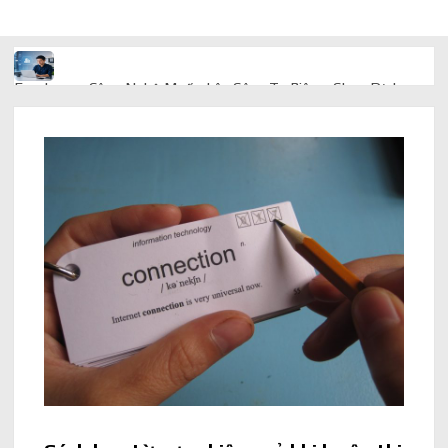
Freelancer Công Nghệ Muốn Lên Công Ty Riêng: Chọn Dịch
Vụ Thành Lập Trọn Gói Giá Rẻ Thế Nào?
Quà cá nhân hóa: vì sao món làm riêng luôn ghi điểm
AI trong doanh nghiệp: Phân biệt RPA, workflow và AI agent
Ứng dụng AI trong doanh nghiệp để cắt giảm chi phí vận hành
Ứng dụng AI cho chăm sóc khách hàng giúp web phản hồi
24/7
AI agent cho doanh nghiệp khác chatbot truyền thống ra sao