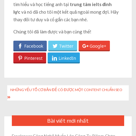
tìm hiểu và học tiếng anh tại
trung tâm ielts đình
lực
và nó đã cho tôi một kết quả ngoài mong đợi. Hãy
thay đỏi tư duy và cố gắn các bạn nhé.
Chúng tôi đã làm được và bạn cũng thế!
Facebook
Twitter
Google+
Pinterest
LinkedIn
Post
NHỮNG YẾU TỐ CƠ BẢN ĐỂ CÓ ĐƯỢC MỘT CONTENT CHUẨN SEO
navigation
Bài viết mới nhất
Freelancer Công Nghệ Muốn Lên Công Ty Riêng: Chọn