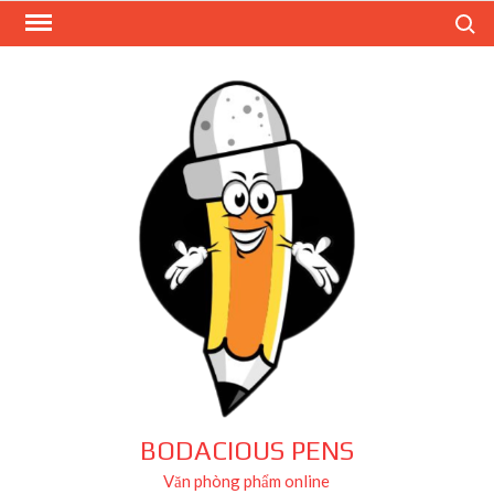
Skip
Search
to
content
BODACIOUS PENS
Văn phòng phẩm online