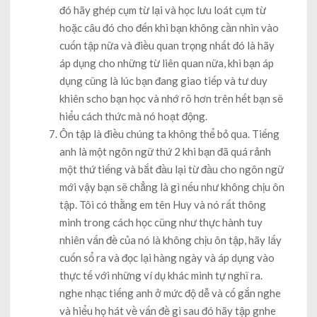
đó hãy ghép cụm từ lại và học lưu loát cụm từ
hoặc câu đó cho đến khi bạn không cần nhìn vào
cuốn tập nữa và điều quan trọng nhất đó là hãy
áp dụng cho những từ liên quan nữa, khi bạn áp
dụng cũng là lúc bạn đang giao tiếp và tư duy
khiên scho bạn học và nhớ rõ hơn trên hết bạn sẽ
hiểu cách thức mà nó hoạt động.
Ôn tập là điều chúng ta không thể bỏ qua. Tiếng
anh là một ngôn ngữ thứ 2 khi bạn đã quá rảnh
một thứ tiếng và bắt đầu lại từ đầu cho ngôn ngữ
mới vậy bạn sẽ chẳng là gì nếu như không chịu ôn
tập. Tôi có thằng em tên Huy và nó rất thông
minh trong cách học cũng như thực hành tuy
nhiên vấn đề của nó là không chịu ôn tập, hãy lấy
cuốn sổ ra và đọc lại hàng ngày và áp dụng vào
thực tế với những ví dụ khác mình tự nghĩ ra.
nghe nhạc tiếng anh ở mức độ dễ và cố gắn nghe
và hiểu họ hát về vấn đề gì sau đó hãy tập gnhe