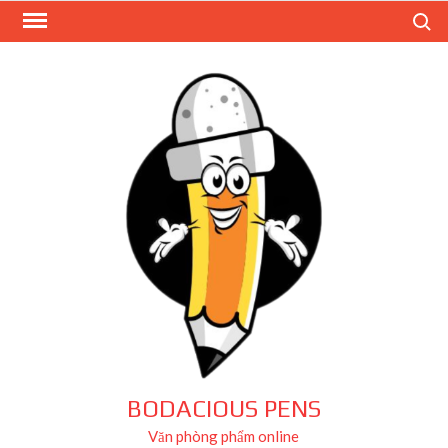
Skip
Search
to
content
BODACIOUS PENS
Văn phòng phẩm online