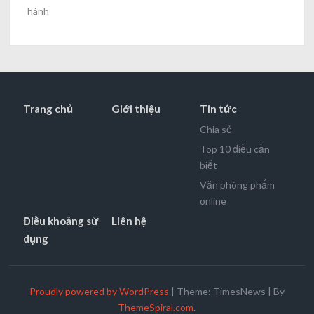
hành
Trang chủ
Giới thiệu
Tin tức
Chia sẻ
Top 10 điều cần
biết
Văn phòng phẩm
online
Điều khoảng sử
Liên hệ
dụng
Proudly powered by WordPress
|
Theme: TimesNews
|
By
ThemeSpiral.com
.