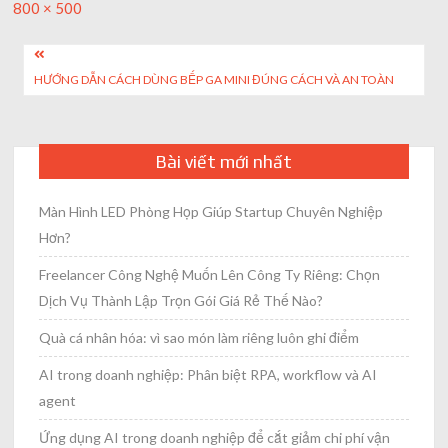
Full
800 × 500
size
Post
HƯỚNG DẪN CÁCH DÙNG BẾP GA MINI ĐÚNG CÁCH VÀ AN TOÀN
navigation
Bài viết mới nhất
Màn Hình LED Phòng Họp Giúp Startup Chuyên Nghiệp
Hơn?
Freelancer Công Nghệ Muốn Lên Công Ty Riêng: Chọn
Dịch Vụ Thành Lập Trọn Gói Giá Rẻ Thế Nào?
Quà cá nhân hóa: vì sao món làm riêng luôn ghi điểm
AI trong doanh nghiệp: Phân biệt RPA, workflow và AI
agent
Ứng dụng AI trong doanh nghiệp để cắt giảm chi phí vận