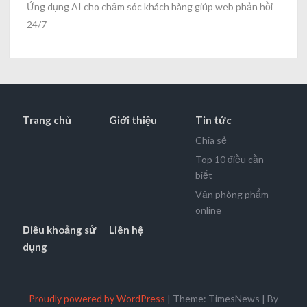
Ứng dụng AI cho chăm sóc khách hàng giúp web phản hồi
24/7
Trang chủ
Giới thiệu
Tin tức
Chia sẻ
Top 10 điều cần
biết
Văn phòng phẩm
online
Điều khoảng sử
Liên hệ
dụng
Proudly powered by WordPress
|
Theme: TimesNews
|
By