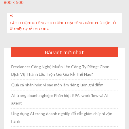
Full
800 × 500
size
Post
CÁCH CHỌN BU LÔNG CHO TỪNG LOẠI CÔNG TRÌNH PHÙ HỢP, TỐI
navigation
ƯU HIỆU QUẢ THI CÔNG
Bài viết mới nhất
Freelancer Công Nghệ Muốn Lên Công Ty Riêng: Chọn
Dịch Vụ Thành Lập Trọn Gói Giá Rẻ Thế Nào?
Quà cá nhân hóa: vì sao món làm riêng luôn ghi điểm
AI trong doanh nghiệp: Phân biệt RPA, workflow và AI
agent
Ứng dụng AI trong doanh nghiệp để cắt giảm chi phí vận
hành