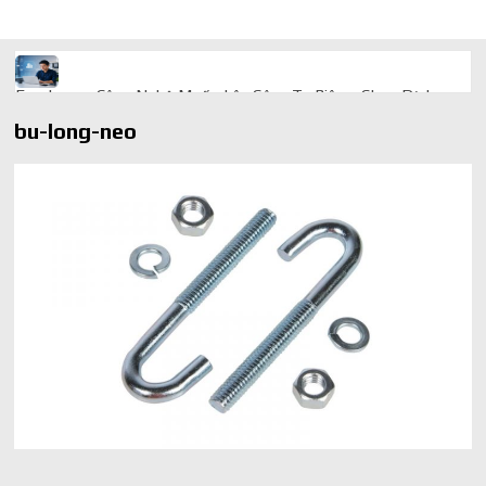
Freelancer Công Nghệ Muốn Lên Công Ty Riêng: Chọn Dịch
Vụ Thành Lập Trọn Gói Giá Rẻ Thế Nào?
bu-long-neo
Quà cá nhân hóa: vì sao món làm riêng luôn ghi điểm
AI trong doanh nghiệp: Phân biệt RPA, workflow và AI agent
Ứng dụng AI trong doanh nghiệp để cắt giảm chi phí vận hành
Ứng dụng AI cho chăm sóc khách hàng giúp web phản hồi
24/7
AI agent cho doanh nghiệp khác chatbot truyền thống ra sao