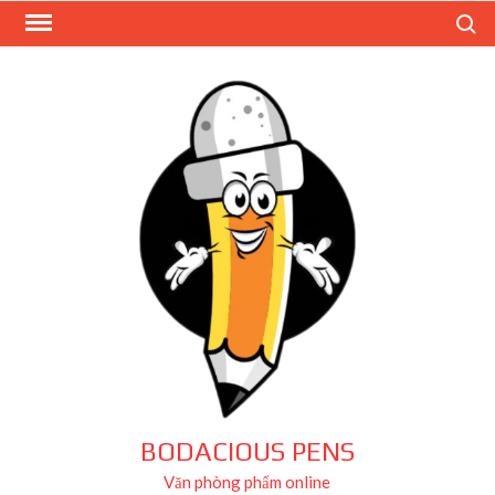
Skip
Search
to
content
BODACIOUS PENS
Văn phòng phẩm online