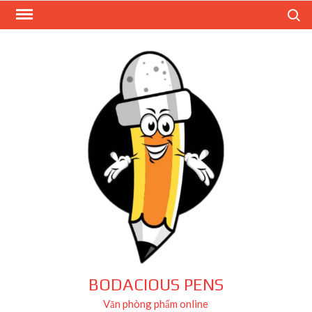
Skip
Search
to
content
BODACIOUS PENS
Văn phòng phẩm online