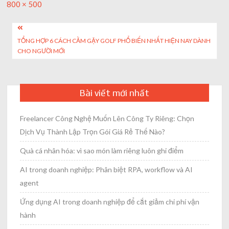
Full
800 × 500
size
Post
TỔNG HỢP 6 CÁCH CẦM GẬY GOLF PHỔ BIẾN NHẤT HIỆN NAY DÀNH
navigation
CHO NGƯỜI MỚI
Bài viết mới nhất
Freelancer Công Nghệ Muốn Lên Công Ty Riêng: Chọn
Dịch Vụ Thành Lập Trọn Gói Giá Rẻ Thế Nào?
Quà cá nhân hóa: vì sao món làm riêng luôn ghi điểm
AI trong doanh nghiệp: Phân biệt RPA, workflow và AI
agent
Ứng dụng AI trong doanh nghiệp để cắt giảm chi phí vận
hành