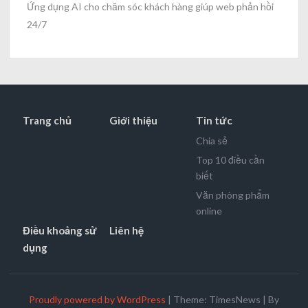
Ứng dụng AI cho chăm sóc khách hàng giúp web phản hồi
24/7
Trang chủ
Giới thiệu
Tin tức
Chia sẻ
Top 10 điều cần
biết
Văn phòng phẩm
online
Điều khoảng sử
Liên hệ
dụng
Proudly powered by WordPress
|
Theme: TimesNews
|
By