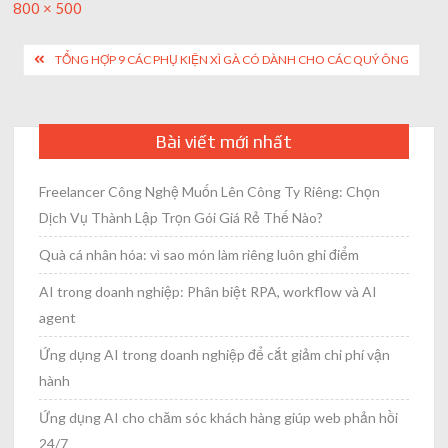
Full
800 × 500
size
Post
TỔNG HỢP 9 CÁC PHỤ KIỆN XÌ GÀ CÓ DÀNH CHO CÁC QUÝ ÔNG
navigation
Bài viết mới nhất
Freelancer Công Nghệ Muốn Lên Công Ty Riêng: Chọn
Dịch Vụ Thành Lập Trọn Gói Giá Rẻ Thế Nào?
Quà cá nhân hóa: vì sao món làm riêng luôn ghi điểm
AI trong doanh nghiệp: Phân biệt RPA, workflow và AI
agent
Ứng dụng AI trong doanh nghiệp để cắt giảm chi phí vận
hành
Ứng dụng AI cho chăm sóc khách hàng giúp web phản hồi
24/7