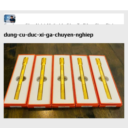
Freelancer Công Nghệ Muốn Lên Công Ty Riêng: Chọn Dịch
Vụ Thành Lập Trọn Gói Giá Rẻ Thế Nào?
dung-cu-duc-xi-ga-chuyen-nghiep
Quà cá nhân hóa: vì sao món làm riêng luôn ghi điểm
AI trong doanh nghiệp: Phân biệt RPA, workflow và AI agent
Ứng dụng AI trong doanh nghiệp để cắt giảm chi phí vận hành
Ứng dụng AI cho chăm sóc khách hàng giúp web phản hồi
24/7
AI agent cho doanh nghiệp khác chatbot truyền thống ra sao