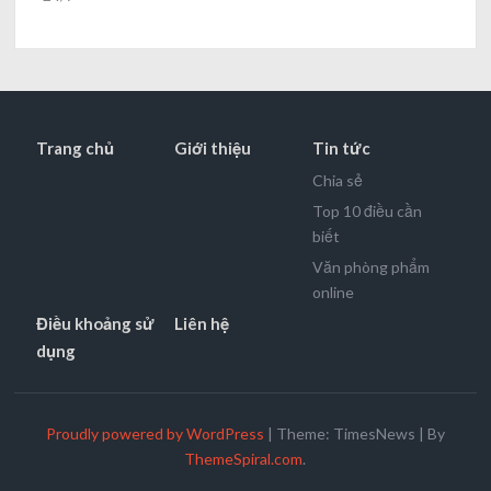
Trang chủ
Giới thiệu
Tin tức
Chia sẻ
Top 10 điều cần
biết
Văn phòng phẩm
online
Điều khoảng sử
Liên hệ
dụng
Proudly powered by WordPress
|
Theme: TimesNews
|
By
ThemeSpiral.com
.