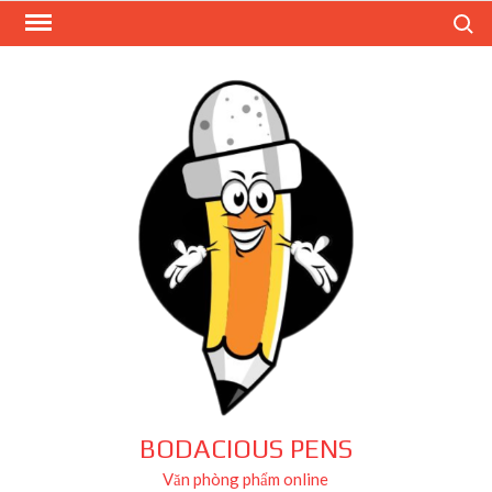
Skip
Search
to
content
BODACIOUS PENS
Văn phòng phẩm online