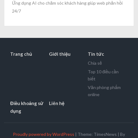
Ứng dụng AI cho chăm sóc khách hàng giúp web phản hồi
24/7
Trang chủ
Giới thiệu
Tin tức
Chia sẻ
Top 10 điều cần
biết
Văn phòng phẩm
online
Điều khoảng sử
Liên hệ
dụng
Proudly powered by WordPress
|
Theme: TimesNews
|
By