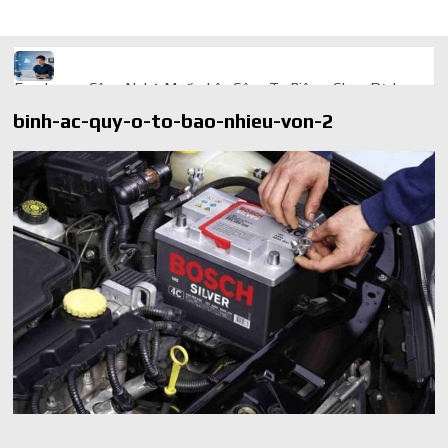
Freelancer Công Nghệ Muốn Lên Công Ty Riêng: Chọn Dịch
Vụ Thành Lập Trọn Gói Giá Rẻ Thế Nào?
binh-ac-quy-o-to-bao-nhieu-von-2
Quà cá nhân hóa: vì sao món làm riêng luôn ghi điểm
AI trong doanh nghiệp: Phân biệt RPA, workflow và AI agent
Ứng dụng AI trong doanh nghiệp để cắt giảm chi phí vận hành
Ứng dụng AI cho chăm sóc khách hàng giúp web phản hồi
24/7
AI agent cho doanh nghiệp khác chatbot truyền thống ra sao