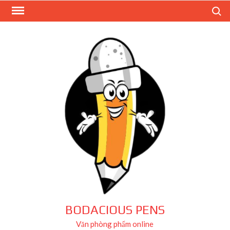
Skip
Search
to
content
BODACIOUS PENS
Văn phòng phẩm online