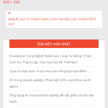
Full
800 × 500
size
Post
BÌNH ẮC QUY Ô TÔ BAO NHIÊU VÔN? TÌM HIỂU CÁC THÔNG SỐ ẮC
navigation
QUY
Bài viết mới nhất
Freelancer Công Nghệ Muốn Lên Công Ty Riêng: Chọn
Dịch Vụ Thành Lập Trọn Gói Giá Rẻ Thế Nào?
Quà cá nhân hóa: vì sao món làm riêng luôn ghi điểm
AI trong doanh nghiệp: Phân biệt RPA, workflow và AI
agent
Ứng dụng AI trong doanh nghiệp để cắt giảm chi phí vận
hành