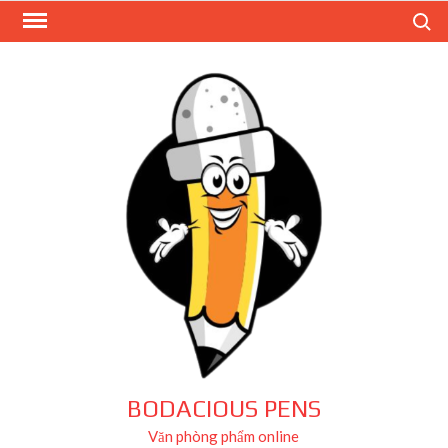
Skip
Search
to
content
BODACIOUS PENS
Văn phòng phẩm online