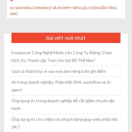
Post
SO SÁNH BIGCOMMERCE VÀ SHOPIFY: NÊN LỰA CHỌN NỀN TẢNG
navigation
NÀO
Bài viết mới nhất
Freelancer Công Nghệ Muốn Lên Công Ty Riêng: Chọn
Dịch Vụ Thành Lập Trọn Gói Giá Rẻ Thế Nào?
Quà cá nhân hóa: vì sao món làm riêng luôn ghi điểm
AI trong doanh nghiệp: Phân biệt RPA, workflow và AI
agent
Ứng dụng AI trong doanh nghiệp để cắt giảm chi phí vận
hành
Ứng dụng AI cho chăm sóc khách hàng giúp web phản hồi
24/7