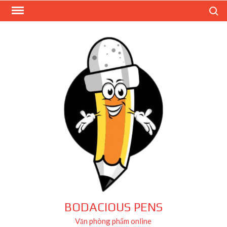
Skip
Search
to
content
BODACIOUS PENS
Văn phòng phẩm online