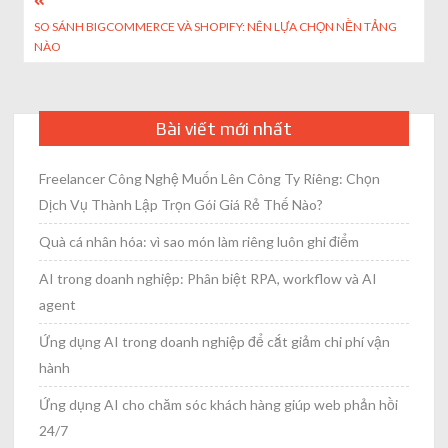
Post
SO SÁNH BIGCOMMERCE VÀ SHOPIFY: NÊN LỰA CHỌN NỀN TẢNG
navigation
NÀO
Bài viết mới nhất
Freelancer Công Nghệ Muốn Lên Công Ty Riêng: Chọn
Dịch Vụ Thành Lập Trọn Gói Giá Rẻ Thế Nào?
Quà cá nhân hóa: vì sao món làm riêng luôn ghi điểm
AI trong doanh nghiệp: Phân biệt RPA, workflow và AI
agent
Ứng dụng AI trong doanh nghiệp để cắt giảm chi phí vận
hành
Ứng dụng AI cho chăm sóc khách hàng giúp web phản hồi
24/7