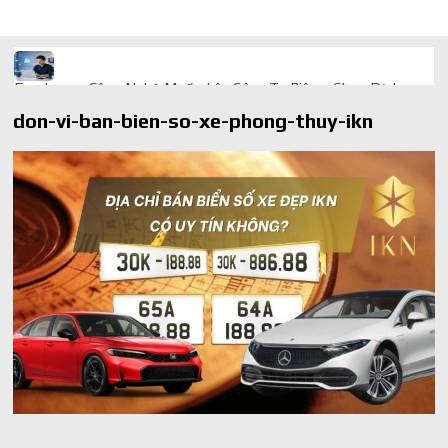
Freelancer Công Nghệ Muốn Lên Công Ty Riêng: Chọn Dịch
Vụ Thành Lập Trọn Gói Giá Rẻ Thế Nào?
don-vi-ban-bien-so-xe-phong-thuy-ikn
Quà cá nhân hóa: vì sao món làm riêng luôn ghi điểm
AI trong doanh nghiệp: Phân biệt RPA, workflow và AI agent
Ứng dụng AI trong doanh nghiệp để cắt giảm chi phí vận hành
Ứng dụng AI cho chăm sóc khách hàng giúp web phản hồi
24/7
AI agent cho doanh nghiệp khác chatbot truyền thống ra sao