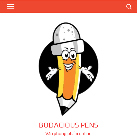
Skip
Search
to
content
BODACIOUS PENS
Văn phòng phẩm online