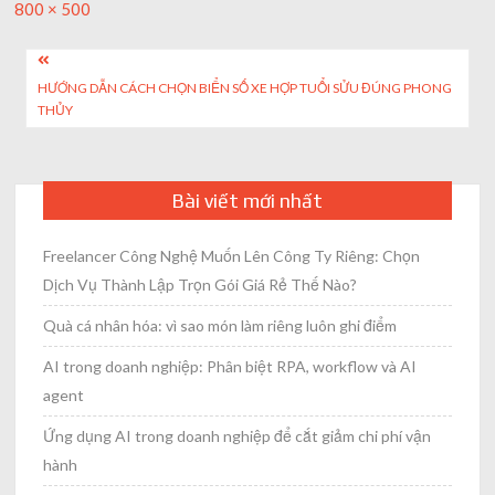
Full
800 × 500
size
Post
HƯỚNG DẪN CÁCH CHỌN BIỂN SỐ XE HỢP TUỔI SỬU ĐÚNG PHONG
navigation
THỦY
Bài viết mới nhất
Freelancer Công Nghệ Muốn Lên Công Ty Riêng: Chọn
Dịch Vụ Thành Lập Trọn Gói Giá Rẻ Thế Nào?
Quà cá nhân hóa: vì sao món làm riêng luôn ghi điểm
AI trong doanh nghiệp: Phân biệt RPA, workflow và AI
agent
Ứng dụng AI trong doanh nghiệp để cắt giảm chi phí vận
hành