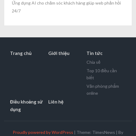
Ứng dụng AI cho chăm sóc khách hàng giúp web phản hồi
24/7
Trang chủ
Giới thiệu
Tin tức
Chia sẻ
Top 10 điều cần
biết
Văn phòng phẩm
online
Điều khoảng sử
Liên hệ
dụng
Proudly powered by WordPress
|
Theme: TimesNews
|
By