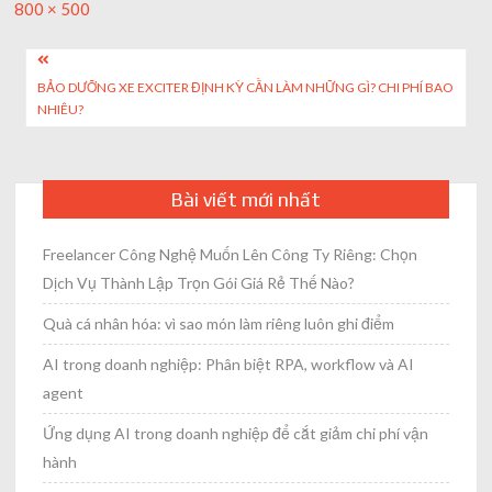
Full
800 × 500
size
Post
BẢO DƯỠNG XE EXCITER ĐỊNH KỲ CẦN LÀM NHỮNG GÌ? CHI PHÍ BAO
navigation
NHIÊU?
Bài viết mới nhất
Freelancer Công Nghệ Muốn Lên Công Ty Riêng: Chọn
Dịch Vụ Thành Lập Trọn Gói Giá Rẻ Thế Nào?
Quà cá nhân hóa: vì sao món làm riêng luôn ghi điểm
AI trong doanh nghiệp: Phân biệt RPA, workflow và AI
agent
Ứng dụng AI trong doanh nghiệp để cắt giảm chi phí vận
hành