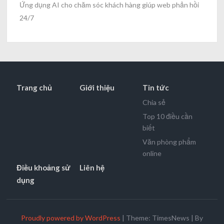
Ứng dụng AI cho chăm sóc khách hàng giúp web phản hồi
24/7
Trang chủ
Giới thiệu
Tin tức
Chia sẻ
Top 10 điều cần
biết
Văn phòng phẩm
online
Điều khoảng sử
Liên hệ
dụng
Proudly powered by WordPress
|
Theme: TimesNews
|
By