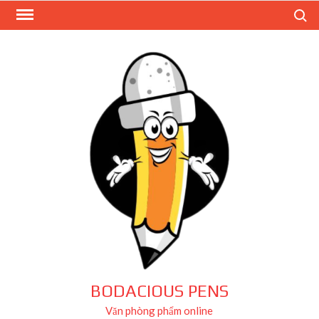
Skip
Search
to
content
BODACIOUS PENS
Văn phòng phẩm online