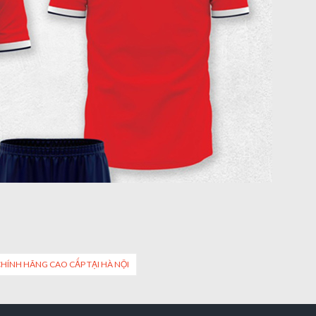
HÍNH HÃNG CAO CẤP TẠI HÀ NỘI