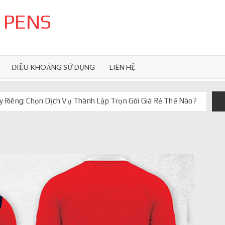
 PENS
ĐIỀU KHOẢNG SỬ DỤNG
LIÊN HỆ
 Riêng: Chọn Dịch Vụ Thành Lập Trọn Gói Giá Rẻ Thế Nào?
uôn ghi điểm
orkflow và AI agent
iảm chi phí vận hành
iúp web phản hồi 24/7
 truyền thống ra sao