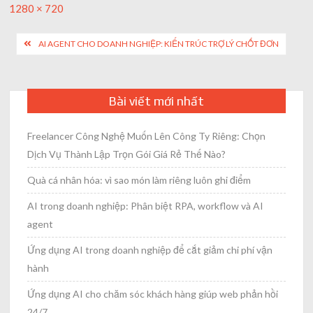
Full
1280 × 720
size
Post
AI AGENT CHO DOANH NGHIỆP: KIẾN TRÚC TRỢ LÝ CHỐT ĐƠN
navigation
Bài viết mới nhất
Freelancer Công Nghệ Muốn Lên Công Ty Riêng: Chọn
Dịch Vụ Thành Lập Trọn Gói Giá Rẻ Thế Nào?
Quà cá nhân hóa: vì sao món làm riêng luôn ghi điểm
AI trong doanh nghiệp: Phân biệt RPA, workflow và AI
agent
Ứng dụng AI trong doanh nghiệp để cắt giảm chi phí vận
hành
Ứng dụng AI cho chăm sóc khách hàng giúp web phản hồi
24/7