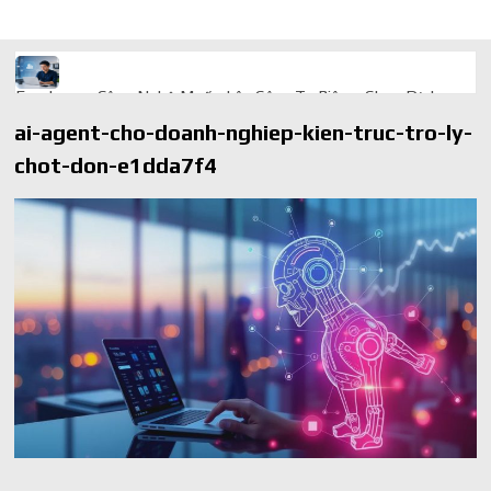
Freelancer Công Nghệ Muốn Lên Công Ty Riêng: Chọn Dịch
Vụ Thành Lập Trọn Gói Giá Rẻ Thế Nào?
ai-agent-cho-doanh-nghiep-kien-truc-tro-ly-
Quà cá nhân hóa: vì sao món làm riêng luôn ghi điểm
chot-don-e1dda7f4
AI trong doanh nghiệp: Phân biệt RPA, workflow và AI agent
Ứng dụng AI trong doanh nghiệp để cắt giảm chi phí vận hành
Ứng dụng AI cho chăm sóc khách hàng giúp web phản hồi
24/7
AI agent cho doanh nghiệp khác chatbot truyền thống ra sao