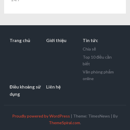
Trang chủ
Giới thiệu
Tin tức
Chia sẻ
Top 10 điều cần
biết
Văn phòng phẩm
online
Điều khoảng sử
Liên hệ
dụng
Proudly powered by WordPress
|
Theme: TimesNews
|
By
ThemeSpiral.com
.