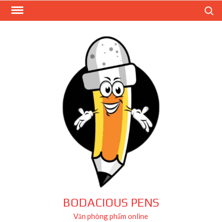
Skip
Search
to
content
BODACIOUS PENS
Văn phòng phẩm online