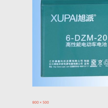
Full
800 × 500
size