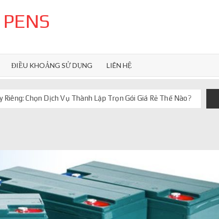
 PENS
ĐIỀU KHOẢNG SỬ DỤNG
LIÊN HỆ
 Riêng: Chọn Dịch Vụ Thành Lập Trọn Gói Giá Rẻ Thế Nào?
uôn ghi điểm
orkflow và AI agent
iảm chi phí vận hành
iúp web phản hồi 24/7
 truyền thống ra sao